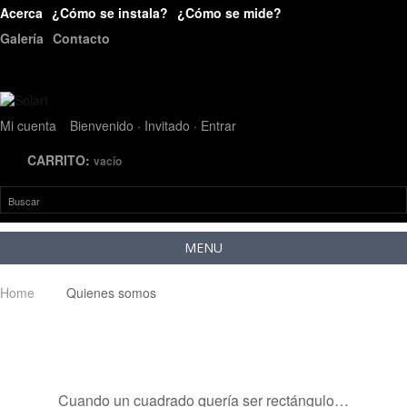
Acerca
¿Cómo se instala?
¿Cómo se mide?
Galería
Contacto
Mi cuenta
Bienvenido · Invitado
· Entrar
CARRITO:
vacío
MENU
Home
Quienes somos
Cuando un cuadrado quería ser rectángulo…