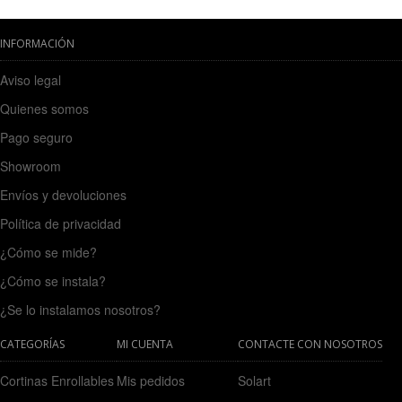
INFORMACIÓN
Aviso legal
Quienes somos
Pago seguro
Showroom
Envíos y devoluciones
Política de privacidad
¿Cómo se mide?
¿Cómo se instala?
¿Se lo instalamos nosotros?
CATEGORÍAS
MI CUENTA
CONTACTE CON NOSOTROS
Cortinas Enrollables
Mis pedidos
Solart