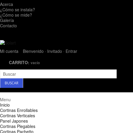
Acerca
¿Cómo se instala?
¿Cómo se mide?
Galería
Contacto
Mi cuenta
Bienvenido · Invitado
· Entrar
CARRITO:
vacío
Menu
Inicio
Cortinas Enrollables
Cortinas Verticales
Panel Japones
Cortinas Plegables
Cortinas Pachetto