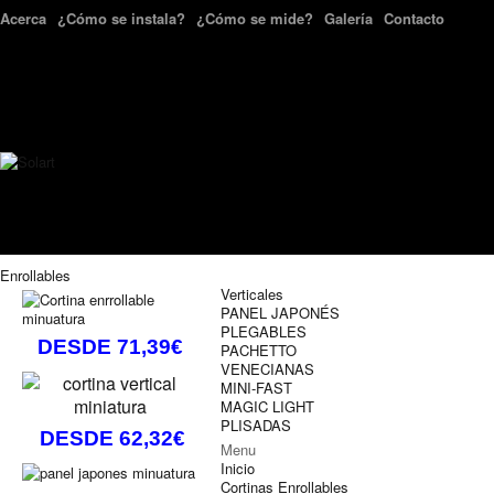
Acerca
¿Cómo se instala?
¿Cómo se mide?
Galería
Contacto
Enrollables
Verticales
PANEL JAPONÉS
PLEGABLES
DESDE 71,39€
PACHETTO
VENECIANAS
MINI-FAST
MAGIC LIGHT
PLISADAS
DESDE 62,32€
Menu
Inicio
Cortinas Enrollables