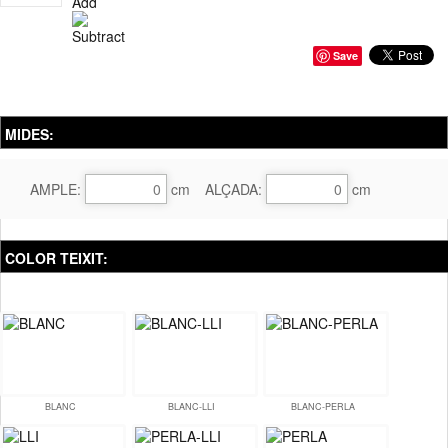
Save
----
MIDES:
AMPLE:
cm
ALÇADA:
cm
COLOR TEIXIT:
BLANC
BLANC-LLI
BLANC-PERLA