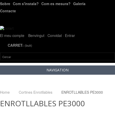
Sobre
Com s'instala?
Com es mesura?
Galería
Contacte
El meu compte
Benvingut · Convidat
· Entrar
CARRET:
(buit)
NAVIGATION
Home
Cortines Enrotllables
ENROTLLABLES PE3000
ENROTLLABLES PE3000