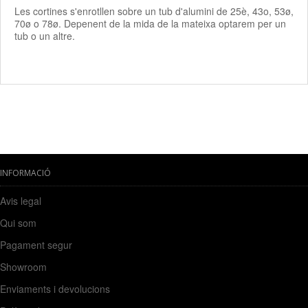
Les cortines s'enrotllen sobre un tub d'alumini de 25è, 43o, 53ø,
70ø o 78ø. Depenent de la mida de la mateixa optarem per un
tub o un altre.
INFORMACIÓ
Avis legal
Qui som
Pagament segur
Showroom
Enviaments i devolucions