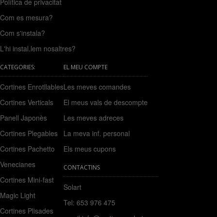
Política de privacitat
Com es mesura?
Com s'instala?
L'hi instal.lem nosaltres?
CATEGORIES:
EL MEU COMPTE
Cortines Enrotllables
Les meves comandes
Cortines Verticals
El meus vals de descompte
Panell Japonès
Les meves adreces
Cortines Plegables
La meva inf. personal
Cortines Pachetto
Els meus cupons
Venecianes
CONTACTINS
Cortines Mini-fast
Solart
Magic Light
Tel: 653 976 475
Cortines Plisades