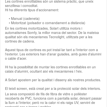
Les cortines enrotllables són un sistema pràctic, que uneix
senzillesa i comoditat.
Hi ha diferents tipus d'accionament:
• Manual (cadeneta)
• Motoritzat (polsador o comandament a distància)
En les cortines motoritzades, Solart utilitza motors i
automatismes Somfy, la millor marca del sector. De la mateixa
qualitat són els mecanismes Tecnolight, utilitzats per a les
cortines de cadena.
Aquest tipus de cortines es pot instal·lar tant a l'interior com a
l'exterior. Les exteriors han d'anar guiades, amb guies d'alumini
o cable d'acer.
Hi ha la possibilitat de muntar les cortines enrotllables en un
calaix d'alumini, ocultant així els mecanismes i l'eix.
A Solart apostem per la qualitat i disseny als nostres productes.
El teixit screen, està creat per a la protecció solar dels interiors.
La seva composició de fils de fibra de vidre o polièster
recoberts de PVC, funciona com a pantalla solar, deixant passar
la llum a l'interior, però no la calor ni els raigs UV, servint de
protecció per a terres i mobles.