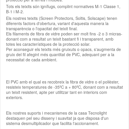
Tots els teixits són ignífugs, complint normatives M-1 Classe 1,
B-1 i M-2.
Els nostres teixits (Screen Protectors, Soltis, Solscape) tenen
diferents factors d'obertura, variant d'aquesta manera la
transparència o l'opacitat del teixit final.
Els filaments de fibra de vidre poden ser molt fins -2 o 3 micras-
donant com a resultat un teixit bastant fi i transparent, amb
totes les característiques de la protecció solar.
Per aconseguir els teixits més gruixuts o opacs, s'augmenta de
gruix del fil afegint més quantitat de PVC, adequant per a la
necessitat de cada ambient.
El PVC amb el qual es recobreix la fibra de vidre o el polièster,
resisteix temperatures de -35ºC a + 80ºC, donant com a resultat
un teixit resistent, apte per utilitzar tant en interiors com
exteriors.
Els nostres suports i mecanismes de la casa Tecnolight
destaquen pel seu disseny i suavitat ja que disposa d'un
sistema desmultiplicador que facilita l'accionament.