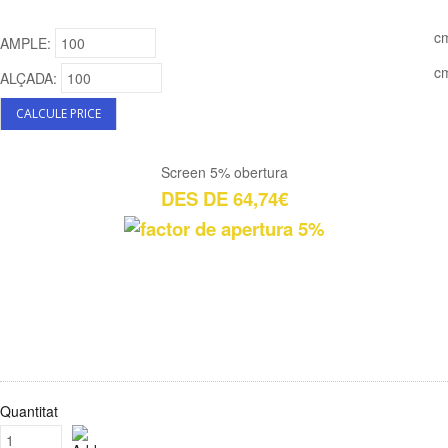
c
AMPLE:
c
ALÇADA:
Screen 5% obertura
DES DE 64,74€
Quantitat